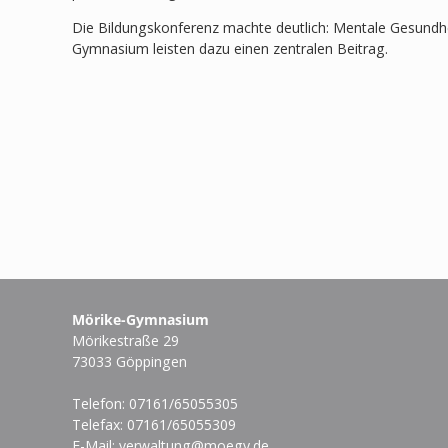
Die Bildungskonferenz machte deutlich: Mentale Gesundh
Gymnasium leisten dazu einen zentralen Beitrag.
Mörike-Gymnasium
Mörikestraße 29
73033 Göppingen
Telefon: 07161/65055305
Telefax: 07161/65055309
E-Mail:
verwaltung@moegy.de